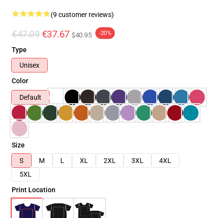
(9 customer reviews)
€47.09
€37.67
-20%
$40.95
Type
Unisex
Color
Default
Size
S
M
L
XL
2XL
3XL
4XL
5XL
Print Location