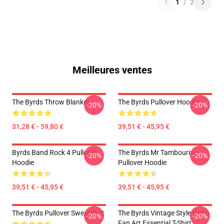
1
/
2
Meilleures ventes
The Byrds Throw Blanket
The Byrds Pullover Hoodie
-20%
-20%
31,28 € - 59,80 €
39,51 € - 45,95 €
Byrds Band Rock 4 Pullover
The Byrds Mr Tambourine
-20%
-20%
Hoodie
Pullover Hoodie
39,51 € - 45,95 €
39,51 € - 45,95 €
The Byrds Pullover Sweatshirt
The Byrds Vintage Style Retro
-20%
-20%
Fan Art Essential T-Shirt