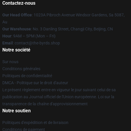
Contactez-nous
Our Head Office
: 1023A Pibroch Avenue Windsor Gardens, Sa 5087,
Au
Our Warehouse
: No. 3 Danling Street, Changji City, Beijing, CN
Hour
: 9AM – 5PM (Mon – Fri)
Email
: contact@the-byrds.shop
Notre société
Sur nous
Conditions générales
Politiques de confidentialité
DMCA - Politique sur le droit d'auteur
Le présent règlement entre en vigueur le jour suivant celui de sa
publication au Journal officiel de l'Union européenne. Loi sur la
transparence de la chaîne d'approvisionnement
Notre soutien
Politiques d'expédition et de livraison
Conditions de paiement