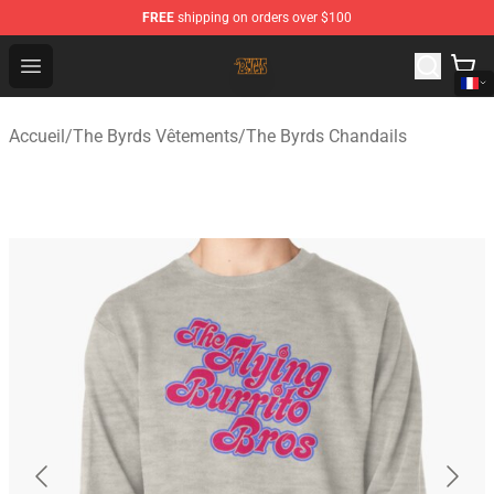
FREE
shipping on orders over $100
The Byrds Store - Official The Byrds Merchandise Shop
Open menu
Accueil
/
The Byrds Vêtements
/
The Byrds Chandails