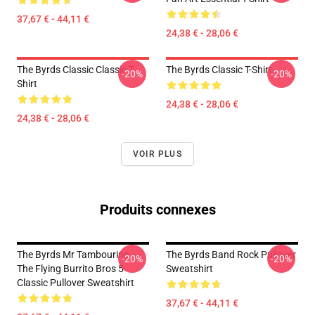
37,67 € - 44,11 €
24,38 € - 28,06 €
The Byrds Classic Classic T-
The Byrds Classic T-Shirt
-20%
-20%
Shirt
24,38 € - 28,06 €
24,38 € - 28,06 €
VOIR PLUS
Produits connexes
The Byrds Mr Tambourine -
The Byrds Band Rock Pullover
-20%
-20%
The Flying Burrito Bros 5
Sweatshirt
Classic Pullover Sweatshirt
37,67 € - 44,11 €