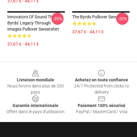
37,67 € - 44,11 €
Innovators Of Sound The
The Byrds Pullover Sweatshirt
-20%
-20%
Byrds' Legacy Through
Images Pullover Sweatshirt
37,67 € - 44,11 €
37,67 € - 44,11 €
Footer
Livraison mondiale
Achetez en toute confiance
Nous livrons dans plus de 200
24/7 Protected from clicks to
pays
delivery
Garantie internationale
Paiement 100% sécurisé
Offert dans le pays d'utilisation
PayPal / MasterCard / Visa