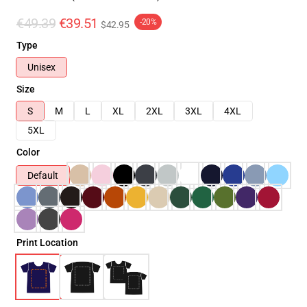
€49.39
€39.51
-20%
$42.95
Type
Unisex
Size
S
M
L
XL
2XL
3XL
4XL
5XL
Color
Default
Print Location