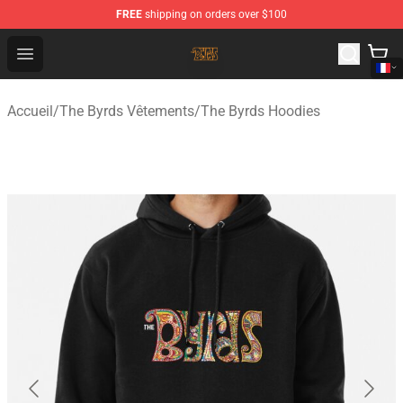
FREE
shipping on orders over $100
The Byrds Store - Official The Byrds Merchandise Shop
Open menu
Accueil
/
The Byrds Vêtements
/
The Byrds Hoodies