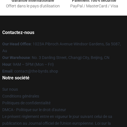
Garantie internationale
Paiement 100% sécurisé
Offert dans le pays d'utilisation
PayPal / MasterCard / Visa
Contactez-nous
Our Head Office
: 1023A Pibroch Avenue Windsor Gardens, Sa 5087,
Au
Our Warehouse
: No. 3 Danling Street, Changji City, Beijing, CN
Hour
: 9AM – 5PM (Mon – Fri)
Email
: contact@the-byrds.shop
Notre société
Sur nous
Conditions générales
Politiques de confidentialité
DMCA - Politique sur le droit d'auteur
Le présent règlement entre en vigueur le jour suivant celui de sa
publication au Journal officiel de l'Union européenne. Loi sur la