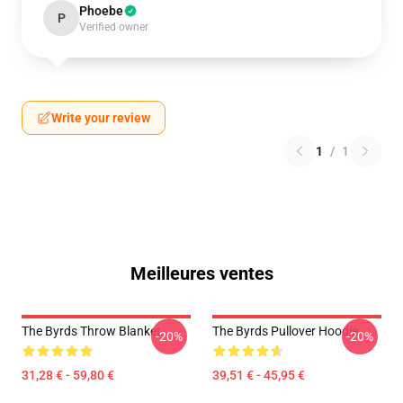
Phoebe
P
Verified owner
Write your review
1
/
1
Meilleures ventes
The Byrds Throw Blanket
The Byrds Pullover Hoodie
-20%
-20%
31,28 € - 59,80 €
39,51 € - 45,95 €