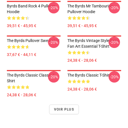
Byrds Band Rock 4 Pullover
The Byrds Mr Tambourine
-20%
-20%
Hoodie
Pullover Hoodie
39,51 € - 45,95 €
39,51 € - 45,95 €
The Byrds Pullover Sweatshirt
The Byrds Vintage Style Retro
-20%
-20%
Fan Art Essential T-Shirt
37,67 € - 44,11 €
24,38 € - 28,06 €
The Byrds Classic Classic T-
The Byrds Classic T-Shirt
-20%
-20%
Shirt
24,38 € - 28,06 €
24,38 € - 28,06 €
VOIR PLUS