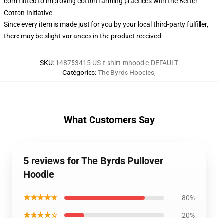
committed to improving cotton farming practices with the Better
Cotton Initiative
Since every item is made just for you by your local third-party fulfiller,
there may be slight variances in the product received
SKU
:
148753415-US-t-shirt-mhoodie-DEFAULT
Catégories
:
The Byrds Hoodies
,
What Customers Say
5 reviews for The Byrds Pullover
Hoodie
★★★★★
80%
★★★★☆
20%