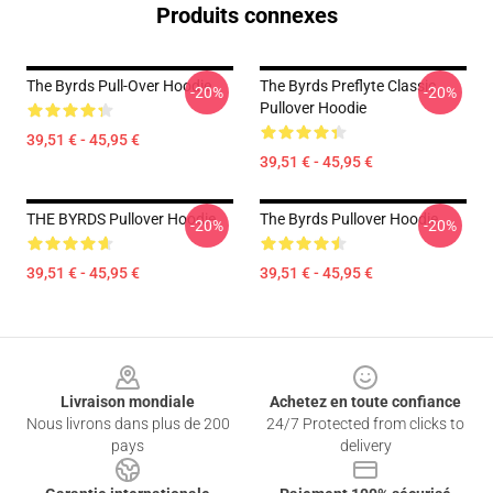
Produits connexes
The Byrds Pull-Over Hoodie
The Byrds Preflyte Classic
-20%
-20%
Pullover Hoodie
39,51 € - 45,95 €
39,51 € - 45,95 €
THE BYRDS Pullover Hoodie
The Byrds Pullover Hoodie
-20%
-20%
39,51 € - 45,95 €
39,51 € - 45,95 €
Footer
Livraison mondiale
Achetez en toute confiance
Nous livrons dans plus de 200
24/7 Protected from clicks to
pays
delivery