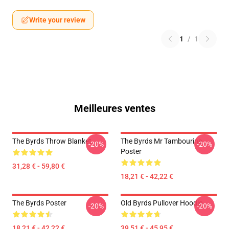
Write your review
1
/
1
Meilleures ventes
The Byrds Throw Blanket
The Byrds Mr Tambourine
-20%
-20%
Poster
31,28 € - 59,80 €
18,21 € - 42,22 €
The Byrds Poster
Old Byrds Pullover Hoodie
-20%
-20%
18,21 € - 42,22 €
39,51 € - 45,95 €