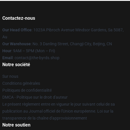
Contactez-nous
Our Head Office
: 1023A Pibroch Avenue Windsor Gardens, Sa 5087,
Au
Our Warehouse
: No. 3 Danling Street, Changji City, Beijing, CN
Hour
: 9AM – 5PM (Mon – Fri)
Email
: contact@the-byrds.shop
Notre société
Sur nous
Conditions générales
Politiques de confidentialité
DMCA - Politique sur le droit d'auteur
Le présent règlement entre en vigueur le jour suivant celui de sa
publication au Journal officiel de l'Union européenne. Loi sur la
transparence de la chaîne d'approvisionnement
Notre soutien