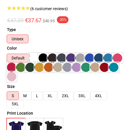
(6 customer reviews)
€47.09
€37.67
-20%
$40.95
Type
Unisex
Color
Default
Size
S
M
L
XL
2XL
3XL
4XL
5XL
Print Location