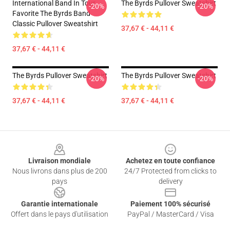
International Band In Tour
The Byrds Pullover Sweatshirt
-20%
-20%
Favorite The Byrds Band
Classic Pullover Sweatshirt
37,67 € - 44,11 €
37,67 € - 44,11 €
The Byrds Pullover Sweatshirt
The Byrds Pullover Sweatshirt
-20%
-20%
37,67 € - 44,11 €
37,67 € - 44,11 €
Footer
Livraison mondiale
Achetez en toute confiance
Nous livrons dans plus de 200
24/7 Protected from clicks to
pays
delivery
Garantie internationale
Paiement 100% sécurisé
Offert dans le pays d'utilisation
PayPal / MasterCard / Visa