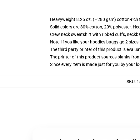
Heavyweight 8.25 oz. (~280 gsm) cotton-rich 
Solid colors are 80% cotton, 20% polyester. He
Crew neck sweatshirt with ribbed cuffs, neck
Note: If you like your hoodies baggy go 2 sizes
The third party printer of this product is eval
The printer of this product sources blanks fro
Since every item is made just for you by your loc
SKU
:
1