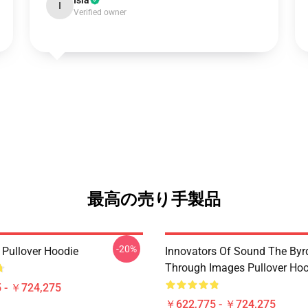
Isla
I
Verified owner
最高の売り手製品
-20%
 Pullover Hoodie
Innovators Of Sound The Byr
Through Images Pullover Hoo
 - ￥724,275
￥622,775 - ￥724,275