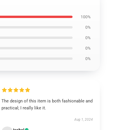
100%
0%
0%
0%
0%
The design of this item is both fashionable and
practical; I really like it.
Aug 1, 2024