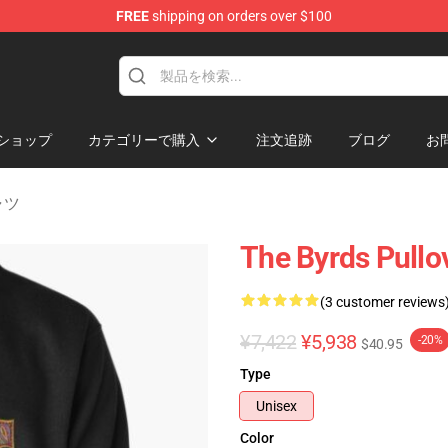
FREE
shipping on orders over $100
ショップ
カテゴリーで購入
注文追跡
ブログ
お
ャツ
The Byrds Pullo
(3 customer reviews
¥7,422
¥5,938
-20%
$40.95
Type
Unisex
Color