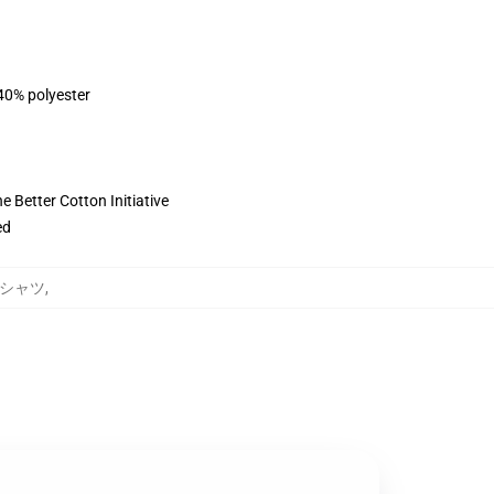
 40% polyester
 Better Cotton Initiative
ed
ットシャツ
,