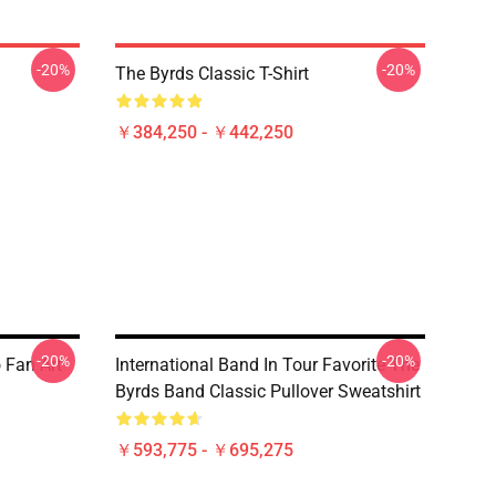
-20%
-20%
The Byrds Classic T-Shirt
￥384,250 - ￥442,250
-20%
-20%
 Fan Art
International Band In Tour Favorite The
Byrds Band Classic Pullover Sweatshirt
￥593,775 - ￥695,275