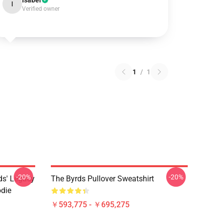
Isabel
I
Verified owner
1
/
1
-20%
-20%
ds' Legacy
The Byrds Pullover Sweatshirt
die
￥593,775 - ￥695,275