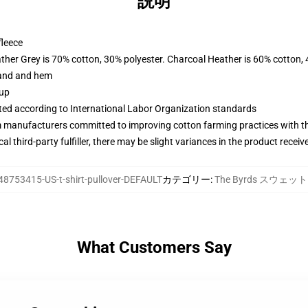
説明
fleece
ather Grey is 70% cotton, 30% polyester. Charcoal Heather is 60% cotton,
band and hem
 up
uated according to International Labor Organization standards
m manufacturers committed to improving cotton farming practices with the
al third-party fulfiller, there may be slight variances in the product receiv
48753415-US-t-shirt-pullover-DEFAULT
カテゴリー
:
The Byrds スウェ
What Customers Say