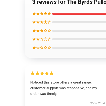
3 reviews for The Byrds Pull
★★★★★
★★★★☆
★★★☆☆
★★☆☆☆
★☆☆☆☆
Noticed this store offers a great range,
customer support was responsive, and my
order was timely.
Dec 6, 2024