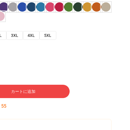
L
3XL
4XL
5XL
カートに追加
:
54