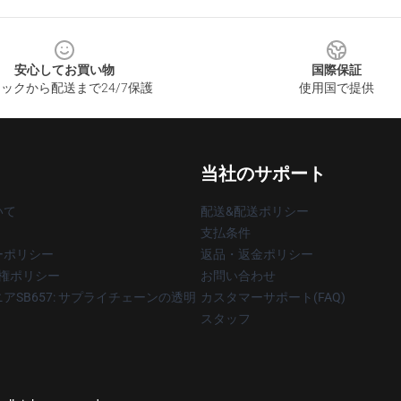
安心してお買い物
国際保証
ックから配送まで24/7保護
使用国で提供
当社のサポート
いて
配送&配送ポリシー
支払条件
ーポリシー
返品・返金ポリシー
著作権ポリシー
お問い合わせ
アSB657: サプライチェーンの透明
カスタマーサポート(FAQ)
スタッフ