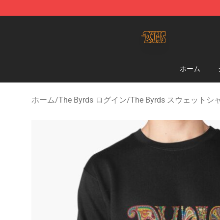
The Byrds Store - Official The Byrds Merchandise Shop
ホーム
ホーム
/
The Byrds ログイン
/
The Byrds スウェットシ