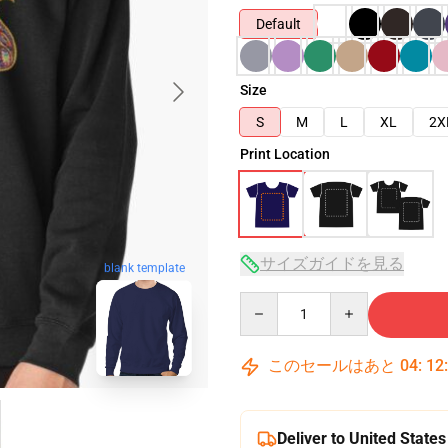
Default
Size
S
M
L
XL
2X
Print Location
サイズガイドを見る
blank template
Quantity
このセールはあと
04
:
12
Deliver to United States