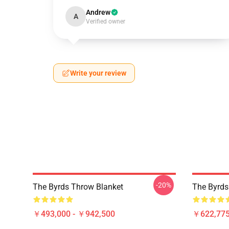
Andrew
A
Verified owner
Write your review
-20%
The Byrds Throw Blanket
The Byrds
￥493,000 - ￥942,500
￥622,775