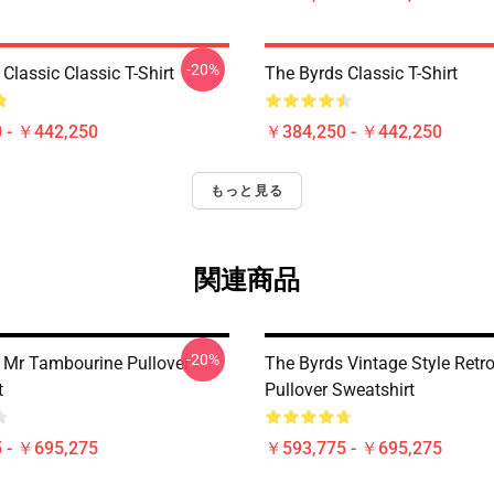
-20%
Classic Classic T-Shirt
The Byrds Classic T-Shirt
 - ￥442,250
￥384,250 - ￥442,250
もっと見る
関連商品
-20%
 Mr Tambourine Pullover
The Byrds Vintage Style Retro
t
Pullover Sweatshirt
 - ￥695,275
￥593,775 - ￥695,275