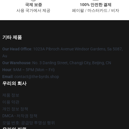
국제 보증
100% 안전한 결제
사용 국가에서 제공
페이팔 / 마스터카드 / 비자
기타 제품
Our Head Office
: 1023A Pibroch Avenue Windsor Gardens, Sa 5087,
Au
Our Warehouse
: No. 3 Danling Street, Changji City, Beijing, CN
Hour
: 9AM – 5PM (Mon – Fri)
Email
: contact@the-byrds.shop
우리의 회사
제품 정보
이용 약관
개인 정보 정책
DMCA - 저작권 정책
모델 번호: 공급망 투명성 행위