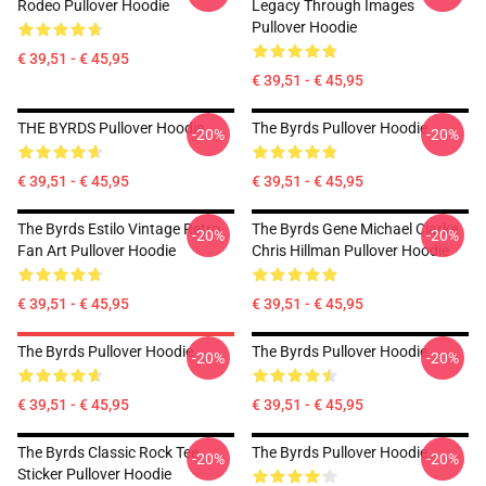
Rodeo Pullover Hoodie
Legacy Through Images
Pullover Hoodie
€ 39,51 - € 45,95
€ 39,51 - € 45,95
THE BYRDS Pullover Hoodie
The Byrds Pullover Hoodie
-20%
-20%
€ 39,51 - € 45,95
€ 39,51 - € 45,95
The Byrds Estilo Vintage Retro
The Byrds Gene Michael Clarke
-20%
-20%
Fan Art Pullover Hoodie
Chris Hillman Pullover Hoodie
€ 39,51 - € 45,95
€ 39,51 - € 45,95
The Byrds Pullover Hoodie
The Byrds Pullover Hoodie
-20%
-20%
€ 39,51 - € 45,95
€ 39,51 - € 45,95
The Byrds Classic Rock Tee
The Byrds Pullover Hoodie
-20%
-20%
Sticker Pullover Hoodie