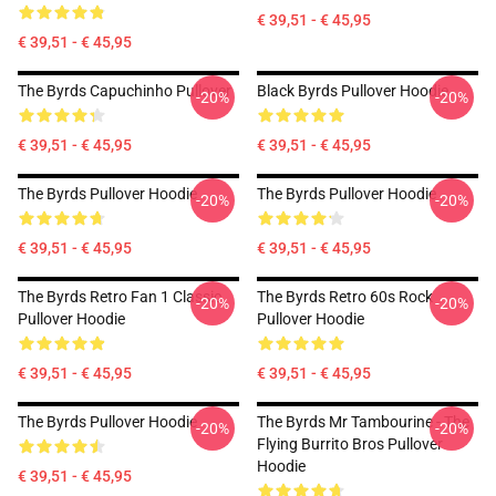
€ 39,51 - € 45,95
€ 39,51 - € 45,95
The Byrds Capuchinho Pullover
Black Byrds Pullover Hoodie
-20%
-20%
€ 39,51 - € 45,95
€ 39,51 - € 45,95
The Byrds Pullover Hoodie
The Byrds Pullover Hoodie
-20%
-20%
€ 39,51 - € 45,95
€ 39,51 - € 45,95
The Byrds Retro Fan 1 Classic
The Byrds Retro 60s Rock
-20%
-20%
Pullover Hoodie
Pullover Hoodie
€ 39,51 - € 45,95
€ 39,51 - € 45,95
The Byrds Pullover Hoodie
The Byrds Mr Tambourine - The
-20%
-20%
Flying Burrito Bros Pullover
Hoodie
€ 39,51 - € 45,95