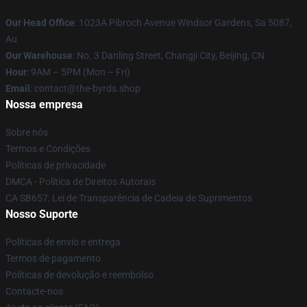
Our Head Office
: 1023A Pibroch Avenue Windsor Gardens, Sa 5087,
Au
Our Warehouse
: No. 3 Danling Street, Changji City, Beijing, CN
Hour
: 9AM – 5PM (Mon – Fri)
Email
: contact@the-byrds.shop
Nossa empresa
Sobre nós
Termos e Condições
Políticas de privacidade
DMCA - Política de Direitos Autorais
CA SB657: Lei de Transparência de Cadeia de Suprimentos
Nosso Suporte
Políticas de envio e entrega
Termos de pagamento
Políticas de devolução e reembolso
Contacte-nos