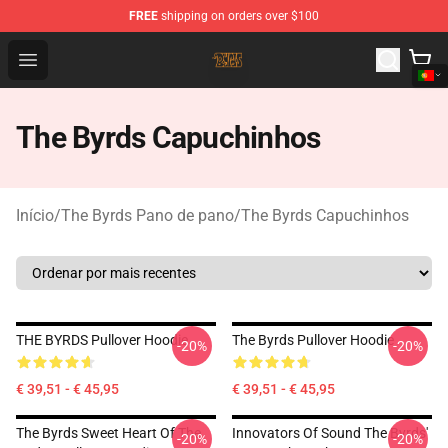
FREE
shipping on orders over $100
The Byrds Store - Official The Byrds Merchandise Shop
Open menu
The Byrds Capuchinhos
Início
/
The Byrds Pano de pano
/
The Byrds Capuchinhos
THE BYRDS Pullover Hoodie
The Byrds Pullover Hoodie
-20%
-20%
€ 39,51 - € 45,95
€ 39,51 - € 45,95
The Byrds Sweet Heart Of The
Innovators Of Sound The Byrds'
-20%
-20%