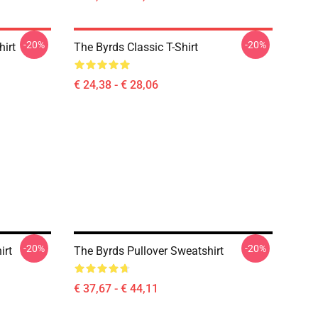
-20%
-20%
hirt
The Byrds Classic T-Shirt
€ 24,38 - € 28,06
-20%
-20%
irt
The Byrds Pullover Sweatshirt
€ 37,67 - € 44,11