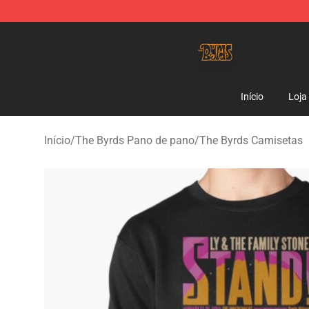
The Byrds Store - Official The Byrds Merchandise Shop
Início
Loja
Início
/
The Byrds Pano de pano
/
The Byrds Camisetas