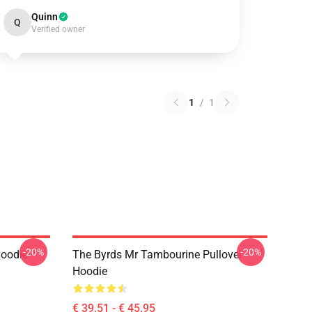
Quinn
Q
Verified owner
1
/
1
-20%
-20%
Hoodie
The Byrds Mr Tambourine Pullover
Hoodie
€ 39,51 - € 45,95