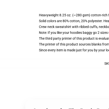
Heavyweight 8.25 oz. (~280 gsm) cotton-rich 
Solid colors are 80% cotton, 20% polyester. He
Crew neck sweatshirt with ribbed cuffs, neck
Note: If you like your hoodies baggy go 2 sizes
The third party printer of this product is eval
The printer of this product sources blanks fro
Since every item is made just for you by your loc
SK