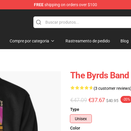
FREE
shipping on orders over $100
Compre por categoria
Rastreamento de pedido
Blog
The Byrds Band 
(3 customer reviews
€47.09
€37.67
-20%
$40.95
Type
Unisex
Color