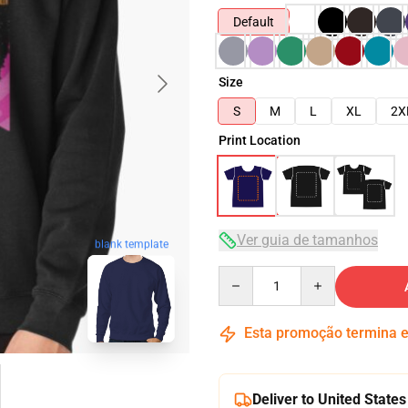
Default
Size
S
M
L
XL
2X
Print Location
Ver guia de tamanhos
blank template
Quantity
Esta promoção termina
Deliver to United States