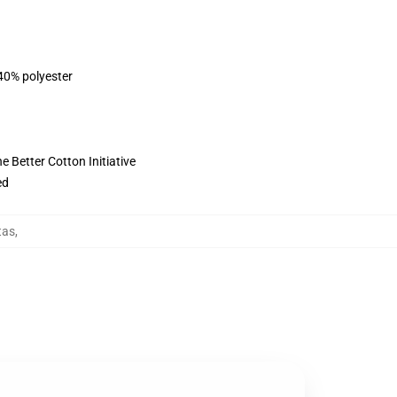
 40% polyester
 Better Cotton Initiative
ed
tas
,