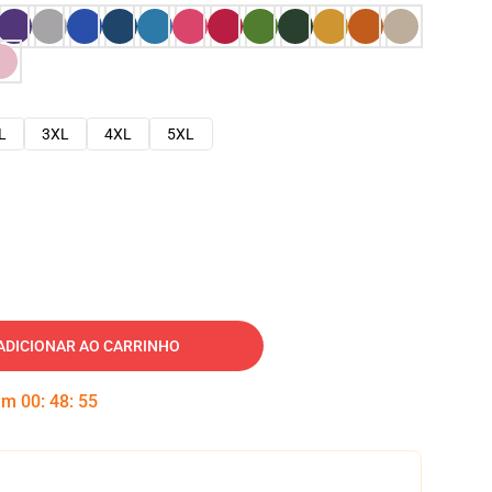
L
3XL
4XL
5XL
ADICIONAR AO CARRINHO
 em
00
:
48
:
54