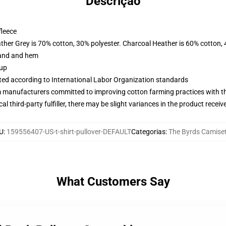
Descrição
fleece
ather Grey is 70% cotton, 30% polyester. Charcoal Heather is 60% cotton,
band and hem
 up
uated according to International Labor Organization standards
m manufacturers committed to improving cotton farming practices with the
al third-party fulfiller, there may be slight variances in the product receiv
U
:
159556407-US-t-shirt-pullover-DEFAULT
Categorias
:
The Byrds Camise
What Customers Say