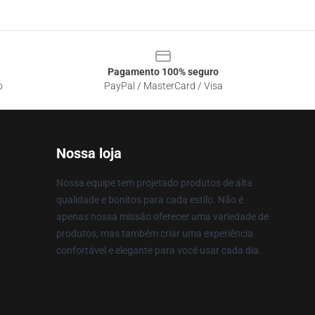
Pagamento 100% seguro
o
PayPal / MasterCard / Visa
Nossa loja
Nossa equipe tem projetado produtos de alta
qualidade e bonitos para cada estilo. Não é
apenas nossa missão oferecer uma variedade de
produtos, mas também criar uma experiência
confortável e elegante para você usar cada dia.