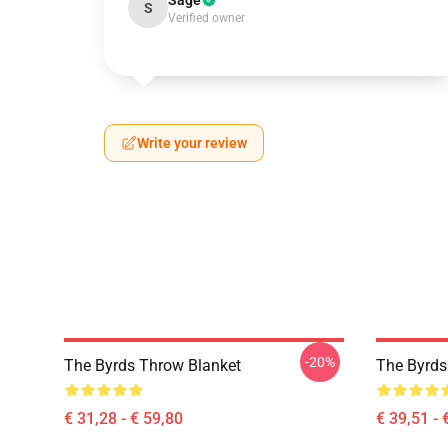
Sage
S
Verified owner
Write your review
-20%
The Byrds Throw Blanket
The Byrds
€ 31,28 - € 59,80
€ 39,51 - 