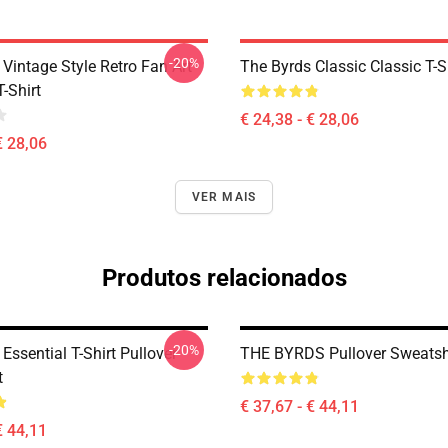
-20%
Vintage Style Retro Fan Art
The Byrds Classic Classic T-S
T-Shirt
€ 24,38 - € 28,06
€ 28,06
VER MAIS
Produtos relacionados
-20%
Essential T-Shirt Pullover
THE BYRDS Pullover Sweatsh
t
€ 37,67 - € 44,11
€ 44,11