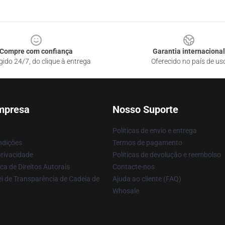
Compre com confiança
Garantia internacional
gido 24/7, do clique à entrega
Oferecido no país de us
mpresa
Nosso Suporte
Políticas de envio e entrega
ndições
Termos de pagamento
privacidade
Políticas de devolução e reembolso
ca de Direitos Autorais
Contacte-nos
i de Transparência de Cadeia de
Ajuda ao cliente (FAQ)
Whosale