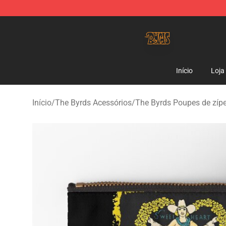
The Byrds Store - Official The Byrds Merchandise Shop
Início
Loja
Início
/
The Byrds Acessórios
/
The Byrds Poupes de zípe