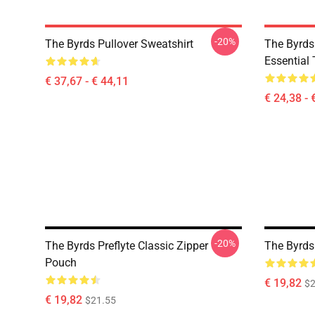
-20%
The Byrds Pullover Sweatshirt
The Byrds 
Essential 
€ 37,67 - € 44,11
€ 24,38 - 
-20%
The Byrds Preflyte Classic Zipper
The Byrds
Pouch
€ 19,82
$2
€ 19,82
$21.55