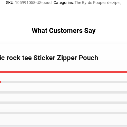
SKU
:
105991058-US-pouch
Categorias
:
The Byrds Poupes de zíper
,
What Customers Say
sic rock tee Sticker Zipper Pouch