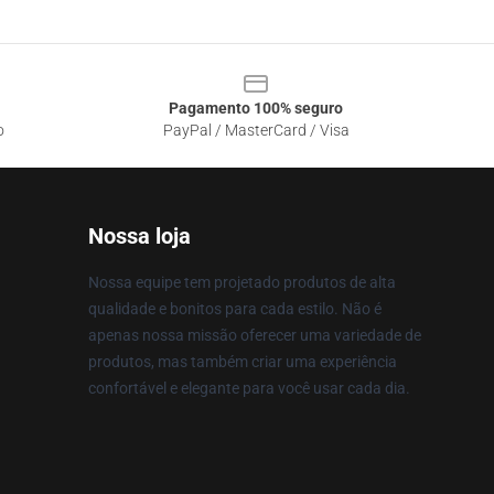
Pagamento 100% seguro
o
PayPal / MasterCard / Visa
Nossa loja
Nossa equipe tem projetado produtos de alta
qualidade e bonitos para cada estilo. Não é
apenas nossa missão oferecer uma variedade de
produtos, mas também criar uma experiência
confortável e elegante para você usar cada dia.