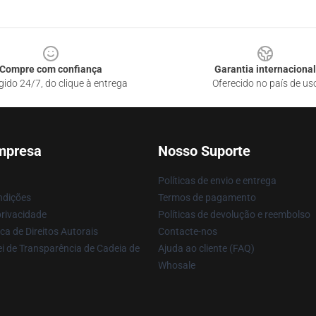
Compre com confiança
Garantia internacional
gido 24/7, do clique à entrega
Oferecido no país de us
mpresa
Nosso Suporte
Políticas de envio e entrega
ndições
Termos de pagamento
privacidade
Políticas de devolução e reembolso
ca de Direitos Autorais
Contacte-nos
i de Transparência de Cadeia de
Ajuda ao cliente (FAQ)
Whosale