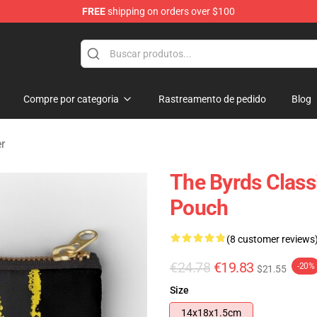
FREE
shipping on orders over $100
Compre por categoria
Rastreamento de pedido
Blog
r
The Byrds Class
Pouch
(8 customer reviews
€24.78
€19.83
-20%
$21.55
Size
14x18x1.5cm