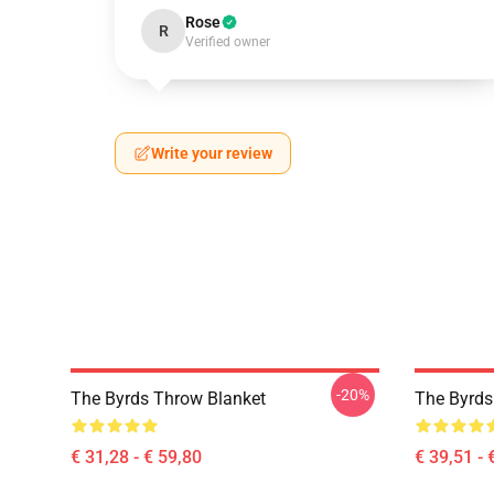
Rose
R
Verified owner
Write your review
-20%
The Byrds Throw Blanket
The Byrds
€ 31,28 - € 59,80
€ 39,51 - 