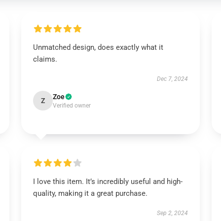
Unmatched design, does exactly what it
claims.
Dec 7, 2024
Zoe
Z
Verified owner
I love this item. It’s incredibly useful and high-
quality, making it a great purchase.
Sep 2, 2024