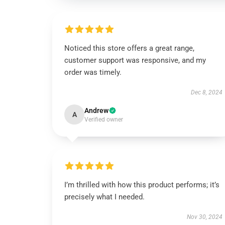
Noticed this store offers a great range,
customer support was responsive, and my
order was timely.
Dec 8, 2024
Andrew
A
Verified owner
I’m thrilled with how this product performs; it’s
precisely what I needed.
Nov 30, 2024