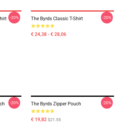
-20%
-20%
hirt
The Byrds Classic T-Shirt
€ 24,38 - € 28,06
-20%
-20%
uch
The Byrds Zipper Pouch
€ 19,82
$21.55