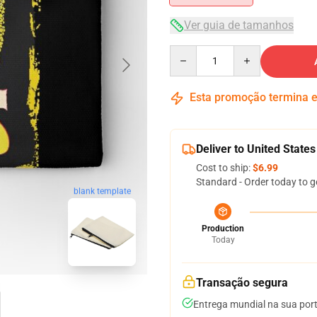
Ver guia de tamanhos
Quantity
Esta promoção termina
Deliver to United States
Cost to ship:
$6.99
Standard - Order today to g
blank template
Production
Today
Transação segura
Entrega mundial na sua por