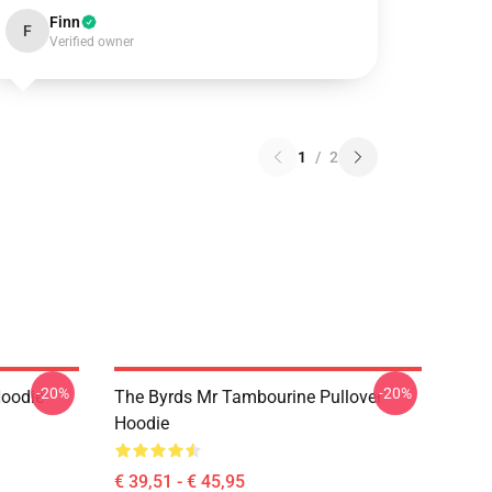
Finn
F
Verified owner
1
/
2
-20%
-20%
Hoodie
The Byrds Mr Tambourine Pullover
Hoodie
€ 39,51 - € 45,95