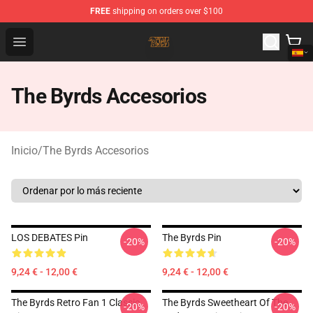
FREE
shipping on orders over $100
The Byrds Store - Official The Byrds Merchandise Shop
Open menu
The Byrds Accesorios
Inicio
/
The Byrds Accesorios
LOS DEBATES Pin
The Byrds Pin
-20%
-20%
9,24 € - 12,00 €
9,24 € - 12,00 €
The Byrds Retro Fan 1 Classic
The Byrds Sweetheart Of The
-20%
-20%