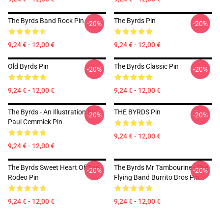
The Byrds Band Rock Pin
The Byrds Pin
-20%
-20%
9,24 € - 12,00 €
9,24 € - 12,00 €
Old Byrds Pin
The Byrds Classic Pin
-20%
-20%
9,24 € - 12,00 €
9,24 € - 12,00 €
The Byrds - An Illustration By
THE BYRDS Pin
-20%
-20%
Paul Cemmick Pin
9,24 € - 12,00 €
9,24 € - 12,00 €
The Byrds Sweet Heart Of The
The Byrds Mr Tambourine - The
-20%
-20%
Rodeo Pin
Flying Band Burrito Bros Pin
9,24 € - 12,00 €
9,24 € - 12,00 €