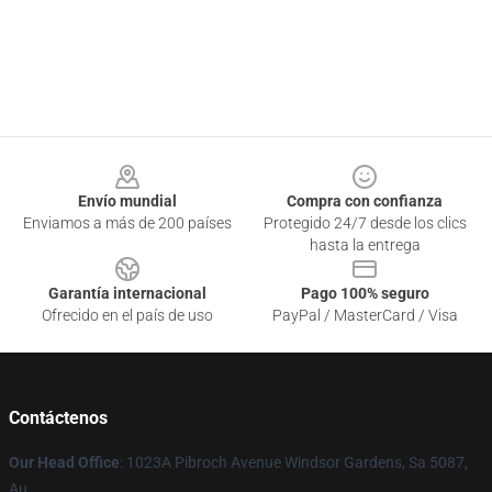
Footer
Envío mundial
Compra con confianza
Enviamos a más de 200 países
Protegido 24/7 desde los clics
hasta la entrega
Garantía internacional
Pago 100% seguro
Ofrecido en el país de uso
PayPal / MasterCard / Visa
Contáctenos
Our Head Office
: 1023A Pibroch Avenue Windsor Gardens, Sa 5087,
Au