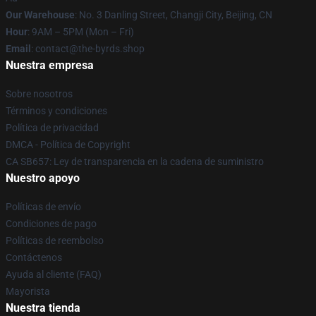
Our Warehouse
: No. 3 Danling Street, Changji City, Beijing, CN
Hour
: 9AM – 5PM (Mon – Fri)
Email
: contact@the-byrds.shop
Nuestra empresa
Sobre nosotros
Términos y condiciones
Política de privacidad
DMCA - Política de Copyright
CA SB657: Ley de transparencia en la cadena de suministro
Nuestro apoyo
Políticas de envío
Condiciones de pago
Políticas de reembolso
Contáctenos
Ayuda al cliente (FAQ)
Mayorista
Nuestra tienda