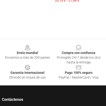
20,14 € - 27,96 €
Footer
Envío mundial
Compra con confianza
Enviamos a más de 200 países
Protegido 24/7 desde los clics
hasta la entrega
Garantía internacional
Pago 100% seguro
Ofrecido en el país de uso
PayPal / MasterCard / Visa
Contáctenos