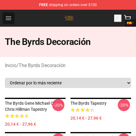
FREE
shipping on orders over $100
The Byrds Store - Official The Byrds Merchandise Shop
Open menu
The Byrds Decoración
Inicio
/
The Byrds Decoración
The Byrds Gene Michael Clarke
The Byrds Tapestry
-20%
-20%
Chris Hillman Tapestry
20,14 € - 27,96 €
20,14 € - 27,96 €