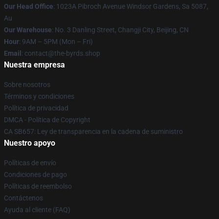
Our Head Office
: 1023A Pibroch Avenue Windsor Gardens, Sa 5087,
Au
Our Warehouse
: No. 3 Danling Street, Changji City, Beijing, CN
Hour
: 9AM – 5PM (Mon – Fri)
Email
: contact@the-byrds.shop
Nuestra empresa
Sobre nosotros
Términos y condiciones
Política de privacidad
DMCA - Política de Copyright
CA SB657: Ley de transparencia en la cadena de suministro
Nuestro apoyo
Políticas de envío
Condiciones de pago
Políticas de reembolso
Contáctenos
Ayuda al cliente (FAQ)