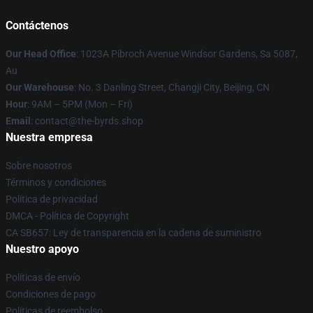
Contáctenos
Our Head Office
: 1023A Pibroch Avenue Windsor Gardens, Sa 5087,
Au
Our Warehouse
: No. 3 Danling Street, Changji City, Beijing, CN
Hour
: 9AM – 5PM (Mon – Fri)
Email
: contact@the-byrds.shop
Nuestra empresa
Sobre nosotros
Términos y condiciones
Política de privacidad
DMCA - Política de Copyright
CA SB657: Ley de transparencia en la cadena de suministro
Nuestro apoyo
Políticas de envío
Condiciones de pago
Políticas de reembolso