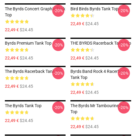
The Byrds Concert Graphic Tank
Bird Birds Byrds Tank Top
-20%
-20%
Top
22,49 €
$24.45
22,49 €
$24.45
Byrds Premium Tank Top
THE BYRDS Racerback Tank Top
-20%
-20%
22,49 €
$24.45
22,49 €
$24.45
The Byrds Racerback Tank Top
Byrds Band Rock 4 Racerback
-20%
-20%
Tank Top
22,49 €
$24.45
22,49 €
$24.45
The Byrds Tank Top
The Byrds Mr Tambourine Tank
-20%
-20%
Top
22,49 €
$24.45
22,49 €
$24.45