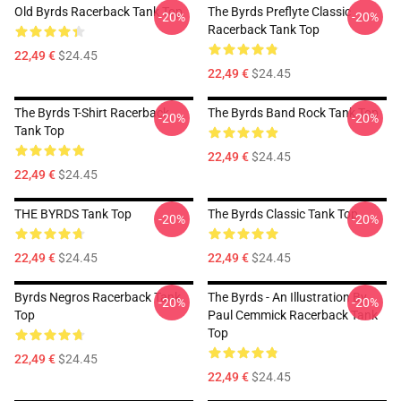
Old Byrds Racerback Tank Top
The Byrds Preflyte Classic
-20%
-20%
Racerback Tank Top
22,49 €
$24.45
22,49 €
$24.45
The Byrds T-Shirt Racerback
The Byrds Band Rock Tank Top
-20%
-20%
Tank Top
22,49 €
$24.45
22,49 €
$24.45
THE BYRDS Tank Top
The Byrds Classic Tank Top
-20%
-20%
22,49 €
$24.45
22,49 €
$24.45
Byrds Negros Racerback Tank
The Byrds - An Illustration By
-20%
-20%
Top
Paul Cemmick Racerback Tank
Top
22,49 €
$24.45
22,49 €
$24.45