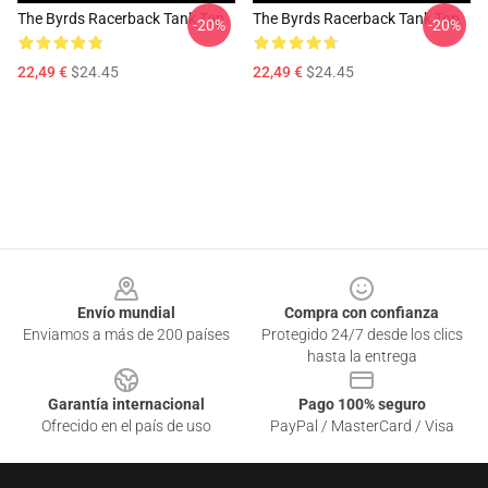
The Byrds Racerback Tank Top
The Byrds Racerback Tank Top
-20%
-20%
22,49 €
$24.45
22,49 €
$24.45
Footer
Envío mundial
Compra con confianza
Enviamos a más de 200 países
Protegido 24/7 desde los clics
hasta la entrega
Garantía internacional
Pago 100% seguro
Ofrecido en el país de uso
PayPal / MasterCard / Visa