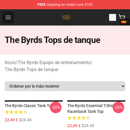
FREE
shipping on orders over $100
The Byrds Store - Official The Byrds Merchandise Shop
Open menu
The Byrds Tops de tanque
Inicio
/
The Byrds Equipo de entrenamiento
/
The Byrds Tops de tanque
The Byrds Classic Tank Top
The Byrds Essential T-Shirt
-20%
-20%
Racerback Tank Top
22,49 €
$24.45
22,49 €
$24.45