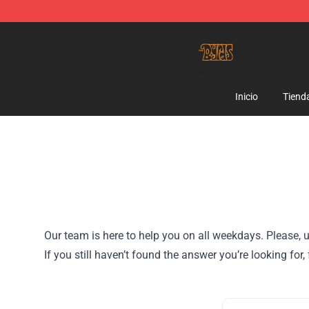
The Byrds Store - Official The Byrds Merchandise Shop
Inicio
Tiend
Our team is here to help you on all weekdays. Please, u
If you still haven’t found the answer you’re looking for