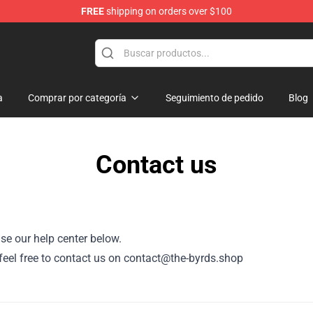
FREE
shipping on orders over $100
a
Comprar por categoría
Seguimiento de pedido
Blog
Contact us
se our help center below.
, feel free to contact us on contact@the-byrds.shop