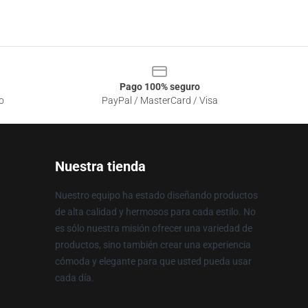
Pago 100% seguro
o
PayPal / MasterCard / Visa
Nuestra tienda
Nuestro equipo ha estado diseñando productos
de alta calidad y hermosos para cada estilo. No
es sólo nuestra misión ofrecer una variedad de
productos, sino también crear una experiencia
cómoda y elegante para que usted pueda usar
cada día.