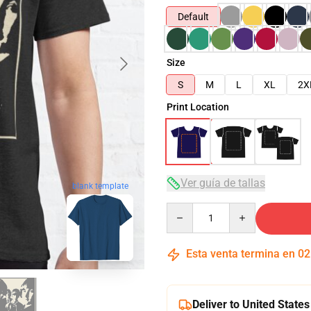
Default
Size
S
M
L
XL
2X
Print Location
Ver guía de tallas
blank template
Quantity
Esta venta termina en
02
Deliver to United States