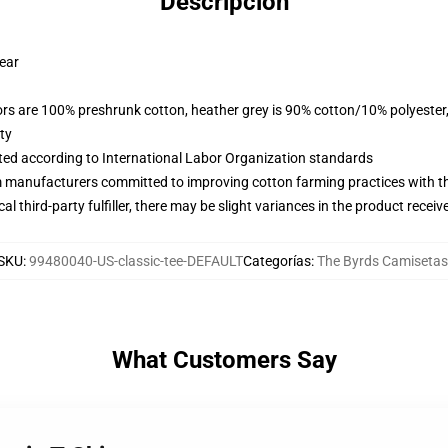
Descripción
wear
lors are 100% preshrunk cotton, heather grey is 90% cotton/10% polyester
ty
uated according to International Labor Organization standards
m manufacturers committed to improving cotton farming practices with the
al third-party fulfiller, there may be slight variances in the product receiv
SKU
:
99480040-US-classic-tee-DEFAULT
Categorías
:
The Byrds Camisetas
What Customers Say