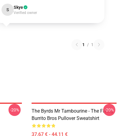
Skye
S
Verified owner
1
/
1
-20%
-20%
The Byrds Mr Tambourine - The Flying
Burrito Bros Pullover Sweatshirt
37,67 € - 44,11 €