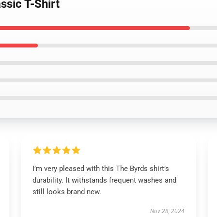
ssic T-Shirt
I’m very pleased with this The Byrds shirt’s
durability. It withstands frequent washes and
still looks brand new.
Nov 28, 2024