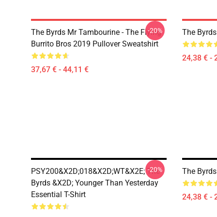
-20%
The Byrds Mr Tambourine - The Flying
The Byrds
Burrito Bros 2019 Pullover Sweatshirt
24,38 € - 
37,67 € - 44,11 €
-20%
PSY200&x2D;018&x2D;WT&x2E; The
The Byrds 
Byrds &x2D; Younger Than Yesterday
Essential T-Shirt
24,38 € - 