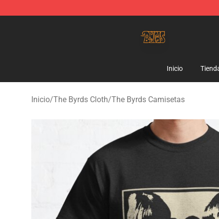
The Byrds Store - Official The Byrds Merchandise Shop
Inicio
Tiend
Inicio
/
The Byrds Cloth
/
The Byrds Camisetas