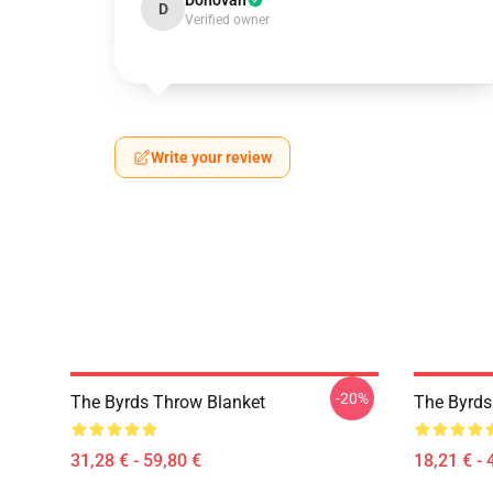
Donovan
D
Verified owner
Write your review
-20%
The Byrds Throw Blanket
The Byrds 
31,28 € - 59,80 €
18,21 € - 