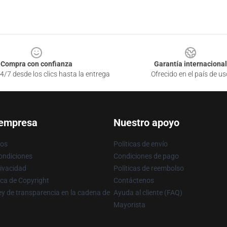
Compra con confianza
Garantía internacional
4/7 desde los clics hasta la entrega
Ofrecido en el país de us
 empresa
Nuestro apoyo
ros
Políticas de envío
ondiciones
Condiciones de pago
rivacidad
Políticas de reembolso
ica de Copyright
Contáctenos
y de transparencia en la cadena de
Ayuda al cliente (FAQ)
Mayorista