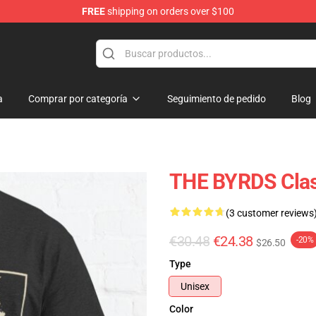
FREE
shipping on orders over $100
a
Comprar por categoría
Seguimiento de pedido
Blog
THE BYRDS Class
(3 customer reviews
€30.48
€24.38
-20%
$26.50
Type
Unisex
Color