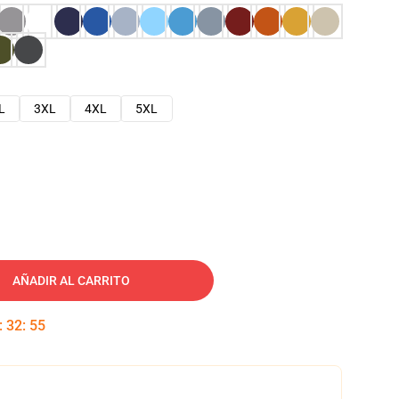
L
3XL
4XL
5XL
AÑADIR AL CARRITO
:
32
:
54