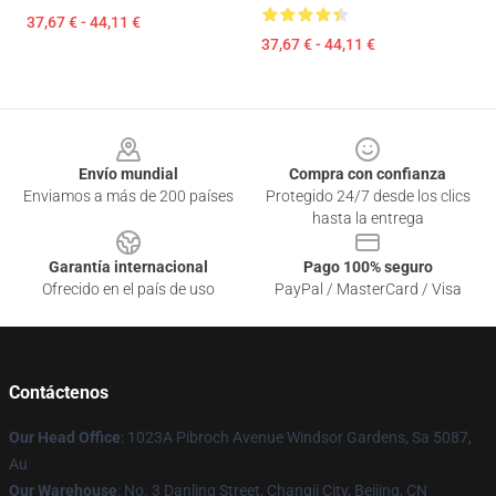
37,67 € - 44,11 €
37,67 € - 44,11 €
Footer
Envío mundial
Compra con confianza
Enviamos a más de 200 países
Protegido 24/7 desde los clics
hasta la entrega
Garantía internacional
Pago 100% seguro
Ofrecido en el país de uso
PayPal / MasterCard / Visa
Contáctenos
Our Head Office
: 1023A Pibroch Avenue Windsor Gardens, Sa 5087,
Au
Our Warehouse
: No. 3 Danling Street, Changji City, Beijing, CN