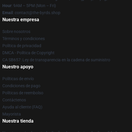
Hour
: 9AM – 5PM (Mon – Fri)
Email
: contact@the-byrds.shop
Nuestra empresa
Sobre nosotros
Términos y condiciones
Política de privacidad
DMCA - Política de Copyright
CA SB657: Ley de transparencia en la cadena de suministro
Nuestro apoyo
Políticas de envío
Condiciones de pago
Políticas de reembolso
Contáctenos
Ayuda al cliente (FAQ)
Mayorista
Nuestra tienda