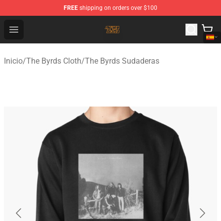
FREE
shipping on orders over $100
The Byrds Store - Official The Byrds Merchandise Shop
Open menu
Inicio
/
The Byrds Cloth
/
The Byrds Sudaderas