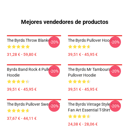
Mejores vendedores de productos
The Byrds Throw Blanket
The Byrds Pullover Hoodie
-20%
-20%
31,28 € - 59,80 €
39,51 € - 45,95 €
Byrds Band Rock 4 Pullover
The Byrds Mr Tambourine
-20%
-20%
Hoodie
Pullover Hoodie
39,51 € - 45,95 €
39,51 € - 45,95 €
The Byrds Pullover Sweatshirt
The Byrds Vintage Style Retro
-20%
-20%
Fan Art Essential T-Shirt
37,67 € - 44,11 €
24,38 € - 28,06 €