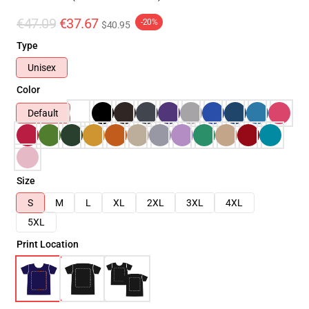
€47.09
€37.67
-20%
$40.95
Type
Unisex
Color
Default
Size
S
M
L
XL
2XL
3XL
4XL
5XL
Print Location